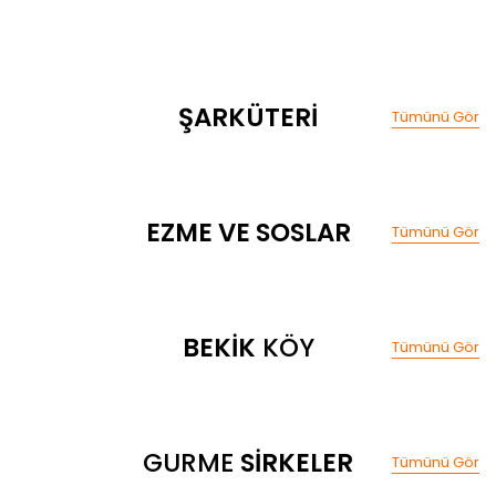
%20
ŞARKÜTERİ
Tümünü Gör
%20
EZME VE SOSLAR
Tümünü Gör
Trakya Tereyağ Tuzsuz 500g
500,00 TL
%20
625,00 TL
BEKİK
KÖY
Tümünü Gör
Tahin 450g (Yoğun Kıvam)
184,00 TL
%40
Sepete Ekle
230,00 TL
GURME
SİRKELER
Tümünü Gör