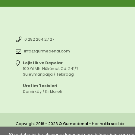
0 282 264 27 27
info@gurmedenal.com
Lojistik ve Depolar
100.Yıl Mh. Hükümet Cd. 241/7
Süleymanpaşa / Tekirdağ
Üretim Tesisleri
Demirköy / Kırklareli
Copyright 2016 - 2023 © Gurmedenal - Her hakkı saklıdır.
Kredi kartı bilgileriniz 256bit SSL sertifikası ile korunmaktadır.
Size daha iyi bir alışveriş deneyimi sunabilmek için çerezler