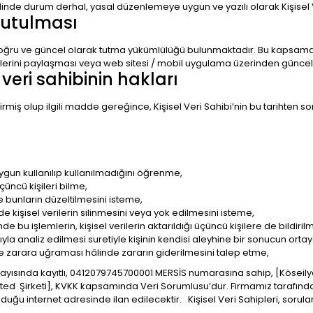
inde durum derhal, yasal düzenlemeye uygun ve yazılı olarak Kişisel Ve
 tutulması
i doğru ve güncel olarak tutma yükümlülüğü bulunmaktadır. Bu kapsam
erilerini paylaşması veya web sitesi / mobil uygulama üzerinden günc
veri sahibinin hakları
miş olup ilgili madde gereğince, Kişisel Veri Sahibi’nin bu tarihten son
ygun kullanılıp kullanılmadığını öğrenme,
üçüncü kişileri bilme,
de bunların düzeltilmesini isteme,
kişisel verilerin silinmesini veya yok edilmesini isteme,
nde bu işlemlerin, kişisel verilerin aktarıldığı üçüncü kişilere de bildiri
yla analiz edilmesi suretiyle kişinin kendisi aleyhine bir sonucun orta
yle zarara uğraması hâlinde zararın giderilmesini talep etme,
 sayısında kayıtlı, 0412079745700001 MERSİS numa
rasına sahip, [Kösei
d Şirketi], KVKK kapsamında Veri Sorumlusu’dur. Firmamız tarafından
ğu internet adresinde ilan edilecektir. Kişisel Veri Sahipleri, soruların