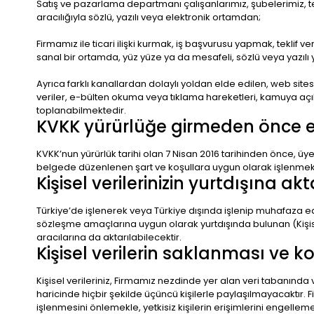
Satış ve pazarlama departmanı çalışanlarımız, şubelerimiz, teda
aracılığıyla sözlü, yazılı veya elektronik ortamdan;
Firmamız ile ticari ilişki kurmak, iş başvurusu yapmak, teklif ve
sanal bir ortamda, yüz yüze ya da mesafeli, sözlü veya yazılı
Ayrıca farklı kanallardan dolaylı yoldan elde edilen, web si
veriler, e-bülten okuma veya tıklama hareketleri, kamuya açık
toplanabilmektedir.
KVKK yürürlüğe girmeden önce elde
KVKK’nun yürürlük tarihi olan 7 Nisan 2016 tarihinden önce, üyel
belgede düzenlenen şart ve koşullara uygun olarak işlenme
Kişisel verilerinizin yurtdışına ak
Türkiye’de işlenerek veya Türkiye dışında işlenip muhafaza e
sözleşme amaçlarına uygun olarak yurtdışında bulunan (Kişise
aracılarına da aktarılabilecektir.
Kişisel verilerin saklanması ve 
Kişisel verileriniz, Firmamız nezdinde yer alan veri tabanınd
haricinde hiçbir şekilde üçüncü kişilerle paylaşılmayacaktır. Fi
işlenmesini önlemekle, yetkisiz kişilerin erişimlerini engelleme