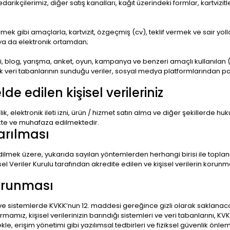
rikçilerimiz, diğer satış kanalları, kağıt üzerindeki formlar, kartvizitl
rmek gibi amaçlarla, kartvizit, özgeçmiş (cv), teklif vermek ve sair yollar
 ya da elektronik ortamdan;
tesi, blog, yarışma, anket, oyun, kampanya ve benzeri amaçlı kullanıl
 veri tabanlarının sunduğu veriler, sosyal medya platformlarından pay
 edilen kişisel verileriniz
ik, elektronik ileti izni, ürün / hizmet satın alma ve diğer şekillerde hu
kte ve muhafaza edilmektedir.
tarılması
dilmek üzere, yukarıda sayılan yöntemlerden herhangi birisi ile topla
l Veriler Kurulu tarafından akredite edilen ve kişisel verilerin kor
korunması
a ve sistemlerde KVKK’nun 12. maddesi gereğince gizli olarak saklanac
rmamız, kişisel verilerinizin barındığı sistemleri ve veri tabanlarını, KV
kle, erişim yönetimi gibi yazılımsal tedbirleri ve fiziksel güvenlik önle