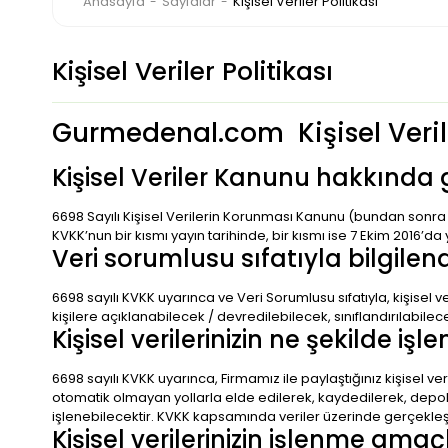
Anasayfa
Sayfalar
Kişisel Veriler Politikası
Kişisel Veriler Politikası
Gurmedenal.com Kişisel Verile
Kişisel Veriler Kanunu hakkında 
6698 Sayılı Kişisel Verilerin Korunması Kanunu (bundan sonra K
KVKK’nun bir kısmı yayın tarihinde, bir kısmı ise 7 Ekim 2016’da 
Veri sorumlusu sıfatıyla bilgilen
6698 sayılı KVKK uyarınca ve Veri Sorumlusu sıfatıyla, kişise
kişilere açıklanabilecek / devredilebilecek, sınıflandırılabilec
Kişisel verilerinizin ne şekilde işl
6698 sayılı KVKK uyarınca, Firmamız ile paylaştığınız kişisel 
otomatik olmayan yollarla elde edilerek, kaydedilerek, depola
işlenebilecektir. KVKK kapsamında veriler üzerinde gerçekleştir
Kişisel verilerinizin işlenme amaç