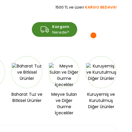
1500 TL ve üzeri
KARGO BEDAVA!
Üye Girişi
Kargom
Sepetim
Üye Ol
Nerede?
Baharat Tuz ve
Meyve Suları
Kuruyemiş ve
ı
Bitkisel Ürünler
ve Diğer
Kurutulmuş
Gurme
Diğer Ürünler
İçecekler