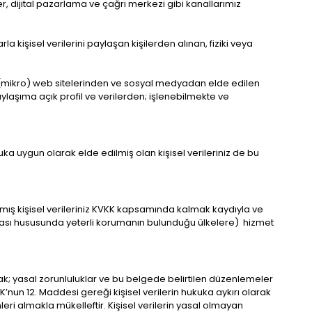
er, dijital pazarlama ve çağrı merkezi gibi kanallarımız
la kişisel verilerini paylaşan kişilerden alınan, fiziki veya
an (mikro) web sitelerinden ve sosyal medyadan elde edilen
laşıma açık profil ve verilerden; işlenebilmekte ve
kuka uygun olarak elde edilmiş olan kişisel verileriniz de bu
nmış kişisel verileriniz KVKK kapsamında kalmak kaydıyla ve
unması hususunda yeterli korumanın bulunduğu ülkelere) hizmet
ak; yasal zorunluluklar ve bu belgede belirtilen düzenlemeler
KK’nun 12. Maddesi gereği kişisel verilerin hukuka aykırı olarak
mleri almakla mükelleftir. Kişisel verilerin yasal olmayan