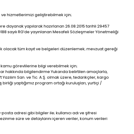
e hizmetlerimizi geliştirebilmek için;
re dayanak yapılarak hazırlanan 26.08.2015 tarihli 29457
 29188 sayılı RG’de yayınlanan Mesafeli Sözleşmeler Yönetmeliği
ak olacak tüm kayıt ve belgeleri düzenlemek; mevzuat gereği
kamu görevlilerine bilgi verebilmek için;
uşlar hakkında bilgilendirme Yukarıda belirtilen amaçlarla,
ft Yazılım San. ve Tic. A.Ş. olmak üzere, tedarikçiler, kargo
iş birliği yaptığımız program ortağı kuruluşları, yurtiçi /
ta adresi gibi bilgiler ile; kullanıcı adı ve şifresi
e gezinme süre ve detaylarını içeren veriler, konum verileri