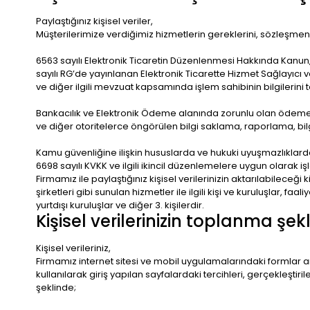
Paylaştığınız kişisel veriler,
Müşterilerimize verdiğimiz hizmetlerin gereklerini, sözleşmeni
6563 sayılı Elektronik Ticaretin Düzenlenmesi Hakkında Kanun
sayılı RG’de yayınlanan Elektronik Ticarette Hizmet Sağlayıcı 
ve diğer ilgili mevzuat kapsamında işlem sahibinin bilgilerini te
Bankacılık ve Elektronik Ödeme alanında zorunlu olan ödeme
ve diğer otoritelerce öngörülen bilgi saklama, raporlama, bi
Kamu güvenliğine ilişkin hususlarda ve hukuki uyuşmazlıklarda
6698 sayılı KVKK ve ilgili ikincil düzenlemelere uygun olarak iş
Firmamız ile paylaştığınız kişisel verilerinizin aktarılabileceği
şirketleri gibi sunulan hizmetler ile ilgili kişi ve kuruluşlar, fa
yurtdışı kuruluşlar ve diğer 3. kişilerdir.
Kişisel verilerinizin toplanma şekl
Kişisel verileriniz,
Firmamız internet sitesi ve mobil uygulamalarındaki formlar arac
kullanılarak giriş yapılan sayfalardaki tercihleri, gerçekleştiri
şeklinde;