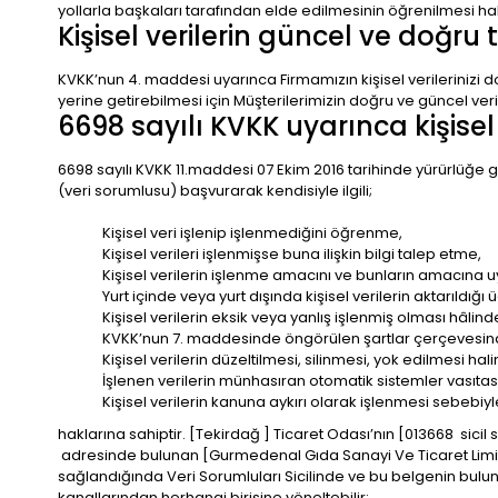
yollarla başkaları tarafından elde edilmesinin öğrenilmesi hal
Kişisel verilerin güncel ve doğru
KVKK’nun 4. maddesi uyarınca Firmamızın kişisel verileriniz
yerine getirebilmesi için Müşterilerimizin doğru ve güncel v
6698 sayılı KVKK uyarınca kişisel 
6698 sayılı KVKK 11.maddesi 07 Ekim 2016 tarihinde yürürlüğe gir
(veri sorumlusu) başvurarak kendisiyle ilgili;
Kişisel veri işlenip işlenmediğini öğrenme,
Kişisel verileri işlenmişse buna ilişkin bilgi talep etme,
Kişisel verilerin işlenme amacını ve bunların amacına u
Yurt içinde veya yurt dışında kişisel verilerin aktarıldığı 
Kişisel verilerin eksik veya yanlış işlenmiş olması hâlin
KVKK’nun 7. maddesinde öngörülen şartlar çerçevesinde 
Kişisel verilerin düzeltilmesi, silinmesi, yok edilmesi hali
İşlenen verilerin münhasıran otomatik sistemler vasıtası
Kişisel verilerin kanuna aykırı olarak işlenmesi sebebi
haklarına sahiptir.
[Tekirdağ ] Ticaret Odası’nın [013668 sicil
adresinde bulunan [Gurmedenal Gıda Sanayi Ve Ticaret Limite
sağlandığında Veri Sorumluları Sicilinde ve bu belgenin bulundu
kanallarından herhangi birisine yöneltebilir: