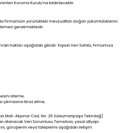
rileri Koruma Kurulu’na bildirilecektir.
da Firmamızın yürürlükteki mevzuattan doğan yükümlülüklerini
ellemesi gerekmektedir.
raki hakları aşağıdaki gibidir: Kişisel Veri Sahibi, Firmamıza
lmesini isteme,
ya çıkmasına itiraz etme,
lyas Mah. Akpınar Cad. No: 25 Süleymanpaşa Tekirdağ]
 atanacak Veri Sorumlusu Temsilcisi, yasal altyapı
ı, görüşlerini veya taleplerini aşağıdaki iletişim