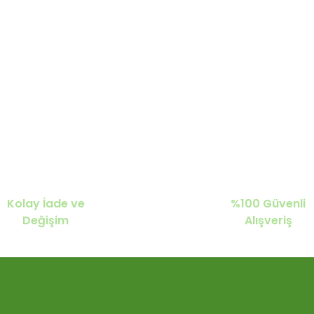
Kolay İade ve
%100 Güvenli
Değişim
Alışveriş