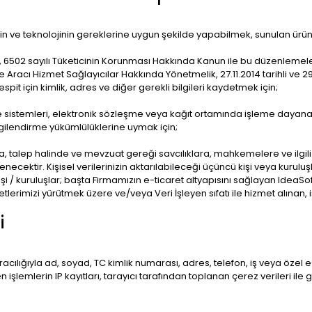
n ve teknolojinin gereklerine uygun şekilde yapabilmek, sunulan ürün v
, 6502 sayılı Tüketicinin Korunması Hakkında Kanun ile bu düzenlemele
ve Aracı Hizmet Sağlayıcılar Hakkında Yönetmelik, 27.11.2014 tarihli ve
spit için kimlik, adres ve diğer gerekli bilgileri kaydetmek için;
 sistemleri, elektronik sözleşme veya kağıt ortamında işleme dayan
lgilendirme yükümlülüklerine uymak için;
, talep halinde ve mevzuat gereği savcılıklara, mahkemelere ve ilgili 
lenecektir. Kişisel verilerinizin aktarılabileceği üçüncü kişi veya kurul
 kişi / kuruluşlar; başta Firmamızın e-ticaret altyapısını sağlayan IdeaSo
aliyetlerimizi yürütmek üzere ve/veya Veri İşleyen sıfatı ile hizmet alınan, 
i
ılığıyla ad, soyad, TC kimlik numarası, adres, telefon, iş veya özel e-pos
len işlemlerin IP kayıtları, tarayıcı tarafından toplanan çerez verileri il