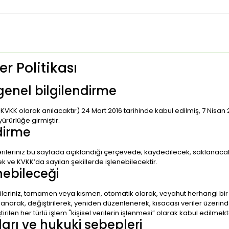
r Politikası
genel bilgilendirme
VKK olarak anılacaktır) 24 Mart 2016 tarihinde kabul edilmiş, 7 Nisan 2
yürürlüğe girmiştir.
dirme
l verileriniz bu sayfada açıklandığı çerçevede; kaydedilecek, saklanac
ek ve KVKK’da sayılan şekillerde işlenebilecektir.
enebileceği
verileriniz, tamamen veya kısmen, otomatik olarak, veyahut herhangi bir
narak, değiştirilerek, yeniden düzenlenerek, kısacası veriler üzerind
ilen her türlü işlem "kişisel verilerin işlenmesi” olarak kabul edilmekt
ları ve hukuki sebepleri