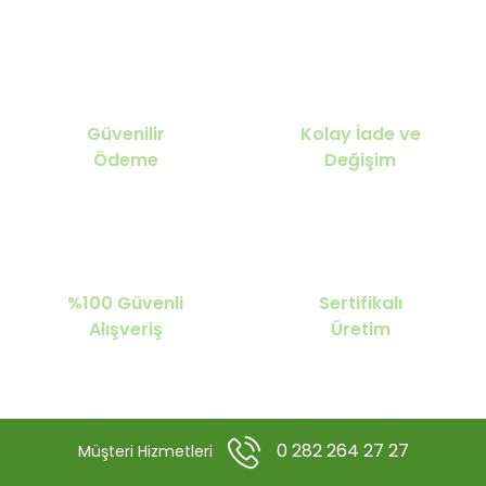
Güvenilir
Kolay İade ve
Ödeme
Değişim
%100 Güvenli
Sertifikalı
Alışveriş
Üretim
0 282 264 27 27
Müşteri Hizmetleri