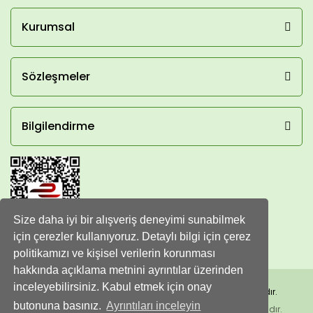
Kurumsal
Sözleşmeler
Bilgilendirme
Size daha iyi bir alışveriş deneyimi sunabilmek
için çerezler kullanıyoruz. Detaylı bilgi için çerez
politikamızı ve kişisel verilerin korunması
hakkında açıklama metnini ayrıntılar üzerinden
inceleyebilirsiniz. Kabul etmek için onay
Copyright 2016 - 2023 © Gurmedenal - Her hakkı saklıdır.
butonuna basınız.
Ayrıntıları inceleyin
Kredi kartı bilgileriniz 256bit SSL sertifikası ile korunmaktadır.