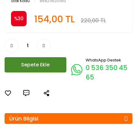
Stok Kodu
8682118201160
154,00 TL
%30
220,00 TL
WhatsApp Destek
Sepete Ekle
0 536 350 45
65
Ürün Bilgisi