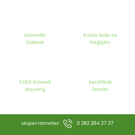
Güvenilir
Kolay İade ve
Ödeme
Değişim
%100 Güvenli
Sertifikalı
Alışveriş
Üretim
0 282 264 27 27
Müşteri Hizmetleri