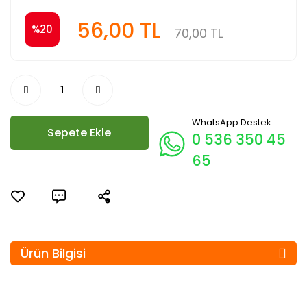
56,00 TL
%20
70,00 TL
WhatsApp Destek
Sepete Ekle
0 536 350 45
65
Ürün Bilgisi