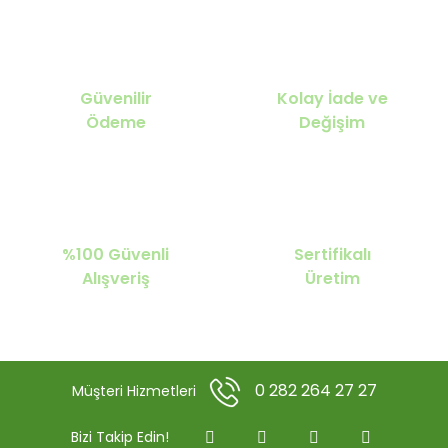
Güvenilir
Kolay İade ve
Ödeme
Değişim
%100 Güvenli
Sertifikalı
Alışveriş
Üretim
0 282 264 27 27
Müşteri Hizmetleri
Bizi Takip Edin!