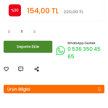
154,00 TL
%30
220,00 TL
WhatsApp Destek
Sepete Ekle
0 536 350 45
65
Ürün Bilgisi