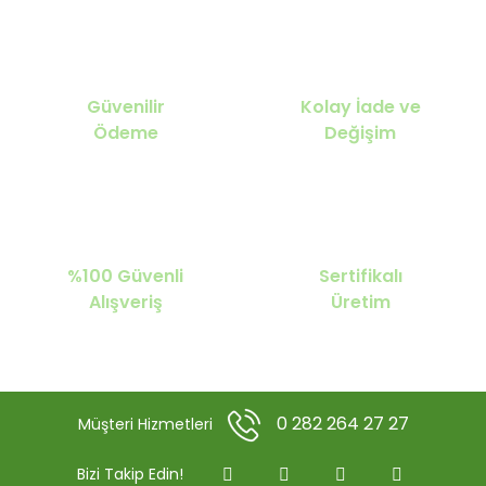
Güvenilir
Kolay İade ve
Ödeme
Değişim
%100 Güvenli
Sertifikalı
Alışveriş
Üretim
0 282 264 27 27
Müşteri Hizmetleri
Bizi Takip Edin!