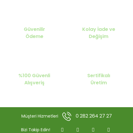
Güvenilir
Kolay İade ve
Ödeme
Değişim
%100 Güvenli
Sertifikalı
Alışveriş
Üretim
0 282 264 27 27
Müşteri Hizmetleri
Bizi Takip Edin!