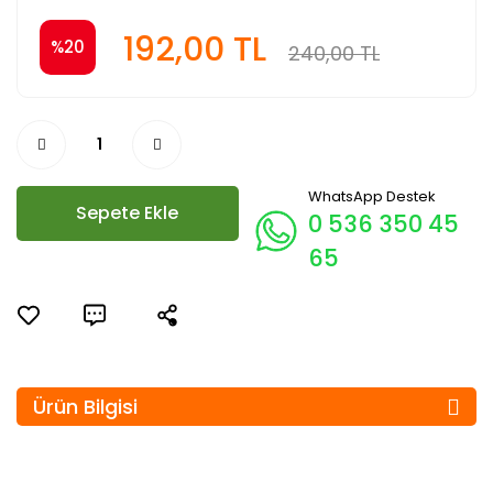
192,00 TL
%20
240,00 TL
WhatsApp Destek
Sepete Ekle
0 536 350 45
65
Ürün Bilgisi