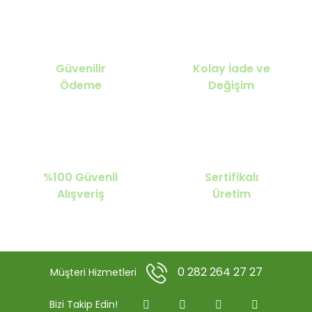
Güvenilir
Kolay İade ve
Ödeme
Değişim
%100 Güvenli
Sertifikalı
Alışveriş
Üretim
0 282 264 27 27
Müşteri Hizmetleri
Bizi Takip Edin!