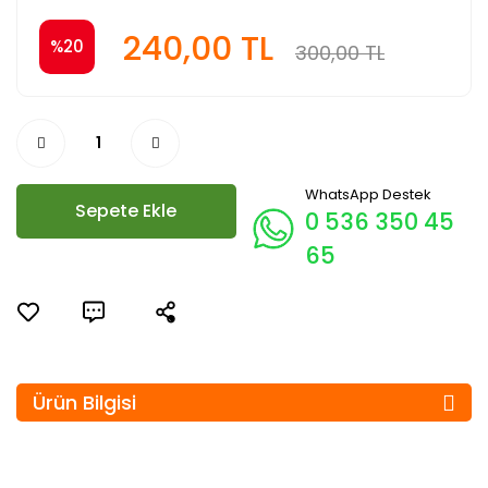
240,00 TL
%20
300,00 TL
WhatsApp Destek
Sepete Ekle
0 536 350 45
65
Ürün Bilgisi