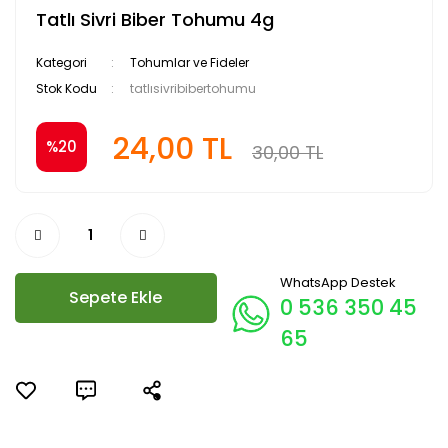
Tatlı Sivri Biber Tohumu 4g
Kategori
Tohumlar ve Fideler
Stok Kodu
tatlısivribibertohumu
24,00 TL
%20
30,00 TL
WhatsApp Destek
Sepete Ekle
0 536 350 45
65