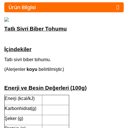
Ürün Bilgisi
Tatlı Sivri Biber Tohumu
İçindekiler
Tatlı sivri biber tohumu.
(Alerjenler
koyu
belirtilmiştir.)
Enerji ve Besin Değerleri (100g)
Enerji (kcal/kJ)
Karbonhidrat(g)
Şeker (g)