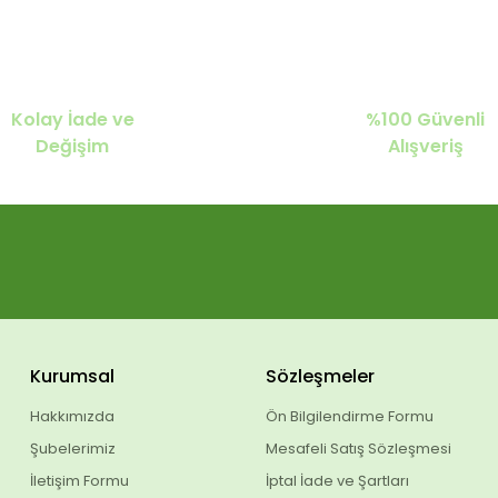
Kolay İade ve
%100 Güvenli
Değişim
Alışveriş
Kurumsal
Sözleşmeler
Hakkımızda
Ön Bilgilendirme Formu
Şubelerimiz
Mesafeli Satış Sözleşmesi
İletişim Formu
İptal İade ve Şartları