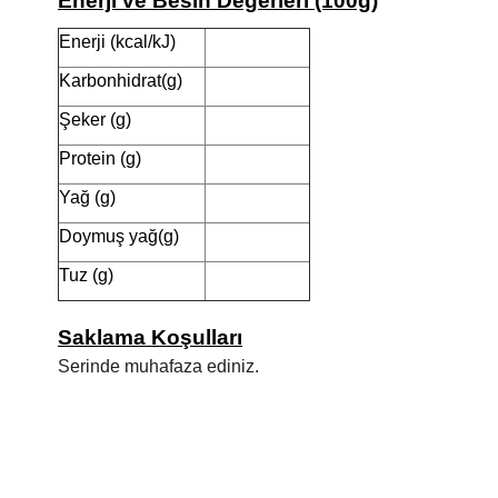
Enerji ve Besin Değerleri (100g)
Enerji (kcal/kJ)
Karbonhidrat(g)
Şeker (g)
Protein (g)
Yağ (g)
Doymuş yağ(g)
Tuz (g)
Saklama Koşulları
Serinde muhafaza ediniz.