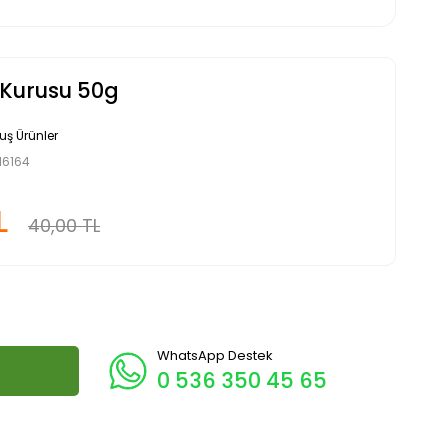
 Kurusu 50g
uş Ürünler
16164
L
40,00 TL
WhatsApp Destek
0 536 350 45 65