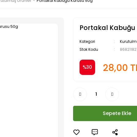
rutulmuş Ürünler
Portakal Kabuğu Kurusu 50g
Portakal Kabuğu
Kategori
Kurutulm
Stok Kodu
86821182
28,00 T
%30
Sepete Ekle