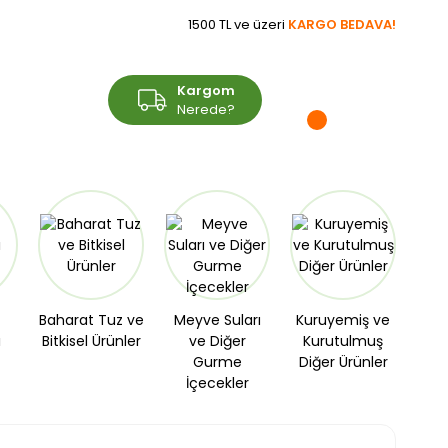
1500 TL ve üzeri
KARGO BEDAVA!
Üye Girişi
Kargom
Sepetim
Üye Ol
Nerede?
Baharat Tuz ve
Meyve Suları
Kuruyemiş ve
ı
Bitkisel Ürünler
ve Diğer
Kurutulmuş
Gurme
Diğer Ürünler
İçecekler