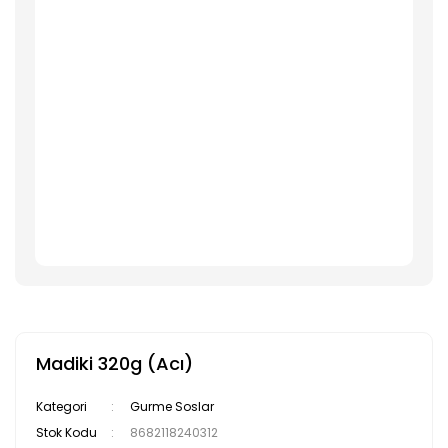
Madiki 320g (Acı)
Kategori
Gurme Soslar
Stok Kodu
8682118240312