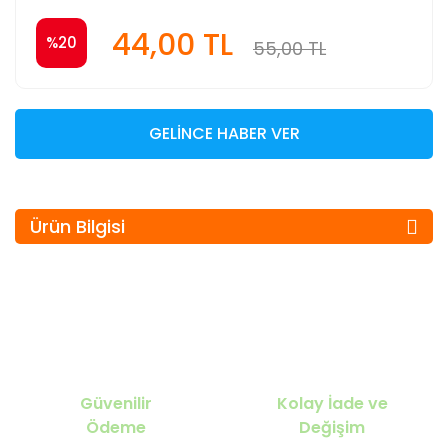
44,00 TL
%20
55,00 TL
GELİNCE HABER VER
Ürün Bilgisi
Güvenilir
Kolay İade ve
Ödeme
Değişim