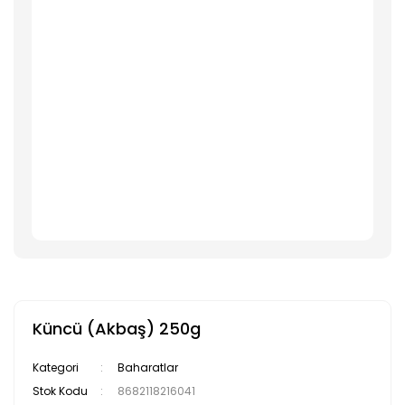
Küncü (Akbaş) 250g
Kategori
Baharatlar
Stok Kodu
8682118216041