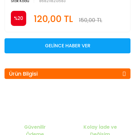
Stok Kodu
8682118213583
120,00 TL
%20
150,00 TL
GELİNCE HABER VER
Ürün Bilgisi
Güvenilir
Kolay İade ve
Ödeme
Değişim