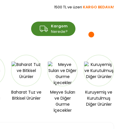
1500 TL ve üzeri
KARGO BEDAVA!
Üye Girişi
Kargom
Sepetim
Üye Ol
Nerede?
Baharat Tuz ve
Meyve Suları
Kuruyemiş ve
ı
Bitkisel Ürünler
ve Diğer
Kurutulmuş
Gurme
Diğer Ürünler
İçecekler