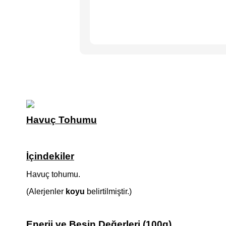
Havuç Tohumu
İçindekiler
Havuç tohumu.
(Alerjenler
koyu
belirtilmiştir.)
Enerji ve Besin Değerleri (100g)