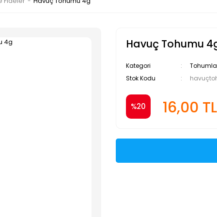
 Fideler
Havuç Tohumu 4g
Havuç Tohumu 4
Kategori
Tohumlar 
Stok Kodu
havuçt
16,00 TL
%20