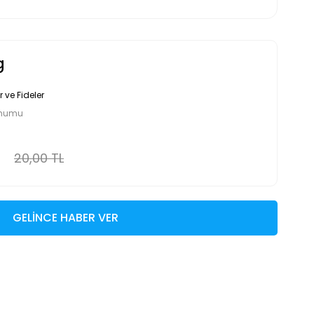
g
ve Fideler
ohumu
20,00 TL
GELİNCE HABER VER