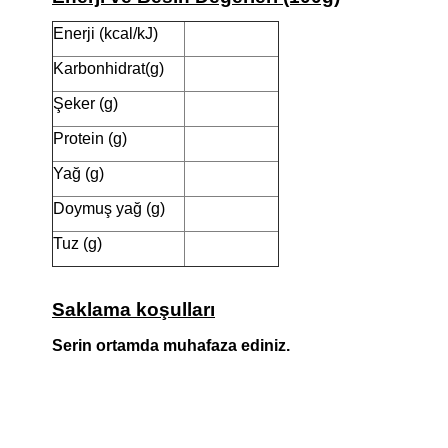
Enerji (kcal/kJ)
Karbonhidrat(g)
Şeker (g)
Protein (g)
Yağ (g)
Doymuş yağ (g)
Tuz (g)
Saklama koşulları
Serin ortamda muhafaza ediniz.