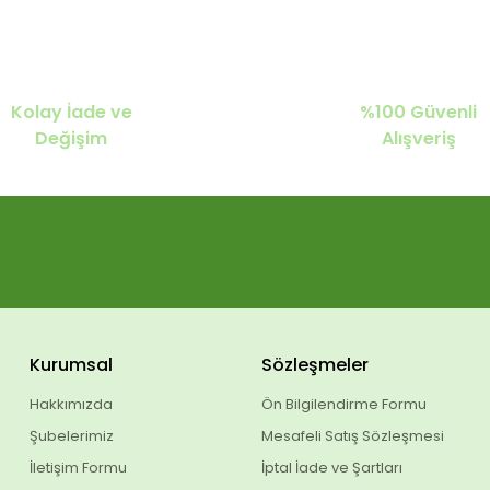
Kolay İade ve
%100 Güvenli
Değişim
Alışveriş
Kurumsal
Sözleşmeler
Hakkımızda
Ön Bilgilendirme Formu
Şubelerimiz
Mesafeli Satış Sözleşmesi
İletişim Formu
İptal İade ve Şartları