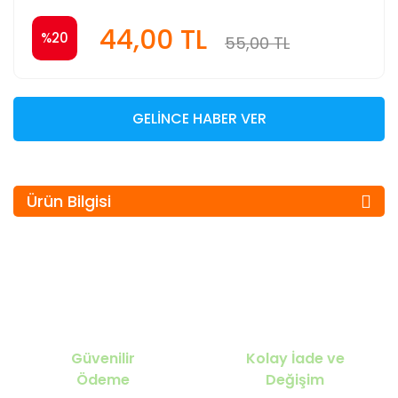
44,00 TL
%20
55,00 TL
GELİNCE HABER VER
Ürün Bilgisi
Güvenilir
Kolay İade ve
Ödeme
Değişim