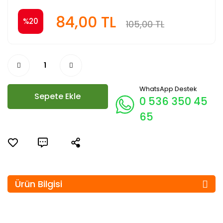
84,00 TL
%20
105,00 TL
WhatsApp Destek
Sepete Ekle
0 536 350 45
65
Ürün Bilgisi