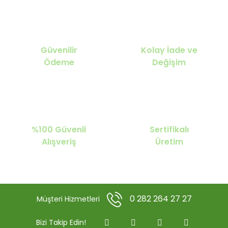
Güvenilir
Kolay İade ve
Ödeme
Değişim
%100 Güvenli
Sertifikalı
Alışveriş
Üretim
0 282 264 27 27
Müşteri Hizmetleri
Bizi Takip Edin!