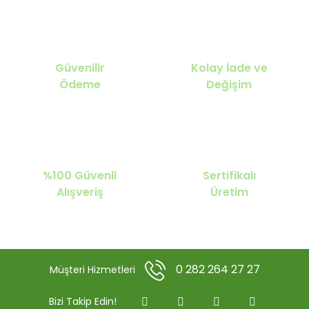
Güvenilir
Kolay İade ve
Ödeme
Değişim
%100 Güvenli
Sertifikalı
Alışveriş
Üretim
0 282 264 27 27
Müşteri Hizmetleri
Bizi Takip Edin!