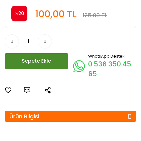
100,00 TL
%20
125,00 TL
WhatsApp Destek
Sepete Ekle
0 536 350 45
65
Ürün Bilgisi