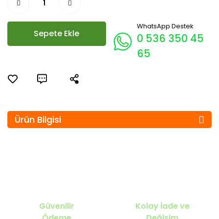
WhatsApp Destek
Sepete Ekle
0 536 350 45
65
Ürün Bilgisi
Güvenilir
Kolay İade ve
Ödeme
Değişim