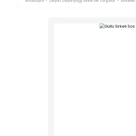
Anasayfa
Zeytin Zeytinyağı Sirke ve Turşular
Sirkeler