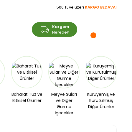
1500 TL ve üzeri
KARGO BEDAVA!
Üye Girişi
Kargom
Sepetim
Üye Ol
Nerede?
Baharat Tuz ve
Meyve Suları
Kuruyemiş ve
ı
Bitkisel Ürünler
ve Diğer
Kurutulmuş
Gurme
Diğer Ürünler
İçecekler