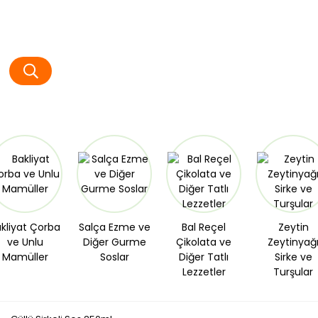
kliyat Çorba
Salça Ezme ve
Bal Reçel
Zeytin
ve Unlu
Diğer Gurme
Çikolata ve
Zeytinyağ
Mamüller
Soslar
Diğer Tatlı
Sirke ve
Lezzetler
Turşular