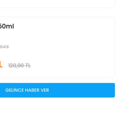
250ml
15419
L
120,00 TL
GELİNCE HABER VER