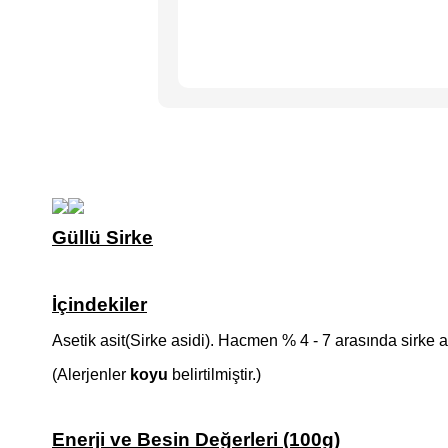
Güllü Sirke
İçindekiler
Asetik asit(Sirke asidi). Hacmen % 4 - 7 arasında sirke asi
(Alerjenler
koyu
belirtilmiştir.)
Enerji ve Besin Değerleri (100g)