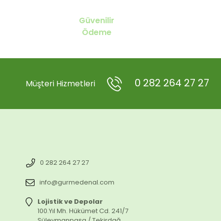
Güvenilir
Ödeme
0 282 264 27 27
Müşteri Hizmetleri
0 282 264 27 27
info@gurmedenal.com
Lojistik ve Depolar
100.Yıl Mh. Hükümet Cd. 241/7
Süleymanpaşa / Tekirdağ