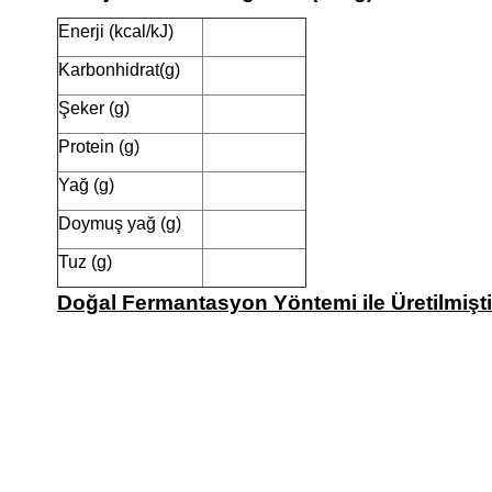
Enerji (kcal/kJ)
Karbonhidrat(g)
Şeker (g)
Protein (g)
Yağ (g)
Doymuş yağ (g)
Tuz (g)
Doğal Fermantasyon Yöntemi ile Üretilmişti