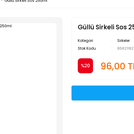
Güllü Sirkeli Sos 250ml
Güllü Sirkeli Sos 
Kategori
Sirkeler
Stok Kodu
86821182
96,00 T
%20