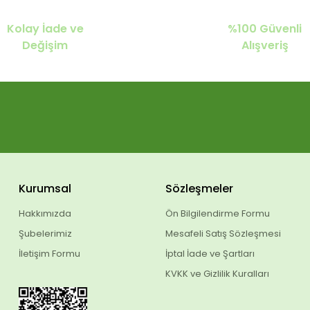
Kolay İade ve
%100 Güvenli
Değişim
Alışveriş
Kurumsal
Sözleşmeler
Hakkımızda
Ön Bilgilendirme Formu
Şubelerimiz
Mesafeli Satış Sözleşmesi
İletişim Formu
İptal İade ve Şartları
KVKK ve Gizlilik Kuralları