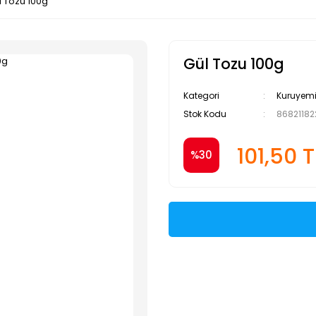
l Tozu 100g
Gül Tozu 100g
Kategori
Kuruyemiş
Stok Kodu
86821182
101,50 T
%30