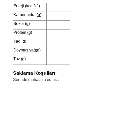
Enerji (kcal/kJ)
Karbonhidrat(g)
Şeker (g)
Protein (g)
Yağ (g)
Doymuş yağ(g)
Tuz (g)
Saklama Koşulları
Serinde muhafaza ediniz.