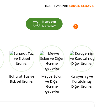
1500 TL ve üzeri
KARGO BEDAVA!
Üye Girişi
Kargom
Sepetim
Üye Ol
Nerede?
0,00 TL
0
Baharat Tuz ve
Meyve Suları
Kuruyemiş ve
ı
Bitkisel Ürünler
ve Diğer
Kurutulmuş
Gurme
Diğer Ürünler
İçecekler