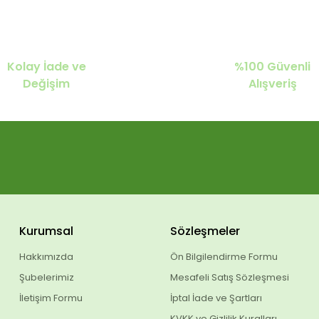
Kolay İade ve
%100 Güvenli
Değişim
Alışveriş
Kurumsal
Sözleşmeler
Hakkımızda
Ön Bilgilendirme Formu
Şubelerimiz
Mesafeli Satış Sözleşmesi
İletişim Formu
İptal İade ve Şartları
KVKK ve Gizlilik Kuralları