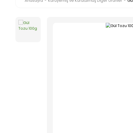
Anasayfa
Kuruyemiş ve Kurutulmuş Diğer Ürünler
Gü