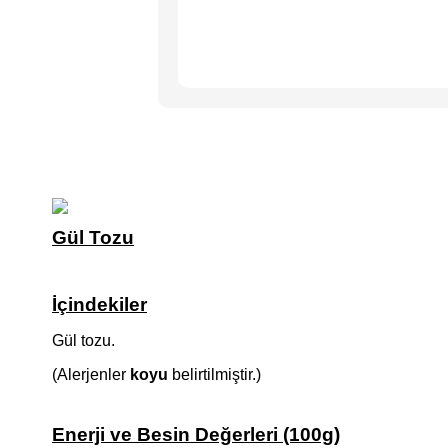
Gül Tozu
İçindekiler
Gül tozu.
(Alerjenler
koyu
belirtilmiştir.)
Enerji ve Besin Değerleri (100g)