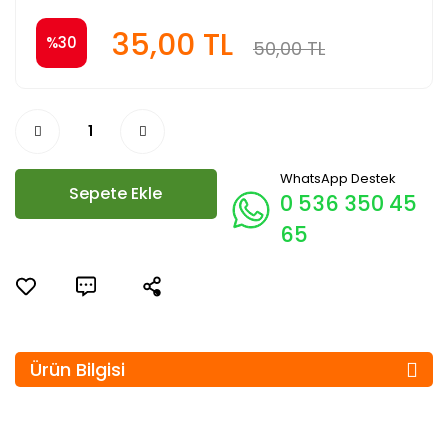
35,00 TL
%30
50,00 TL
WhatsApp Destek
Sepete Ekle
0 536 350 45
65
Ürün Bilgisi