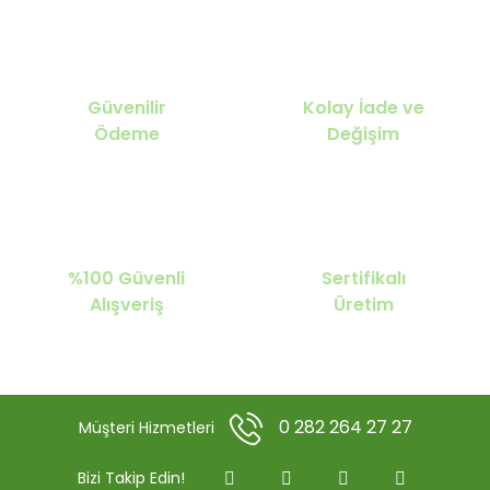
Güvenilir
Kolay İade ve
Ödeme
Değişim
%100 Güvenli
Sertifikalı
Alışveriş
Üretim
0 282 264 27 27
Müşteri Hizmetleri
Bizi Takip Edin!