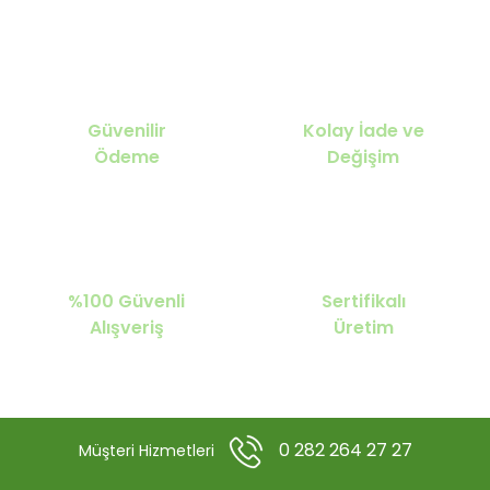
Güvenilir
Kolay İade ve
Ödeme
Değişim
%100 Güvenli
Sertifikalı
Alışveriş
Üretim
0 282 264 27 27
Müşteri Hizmetleri