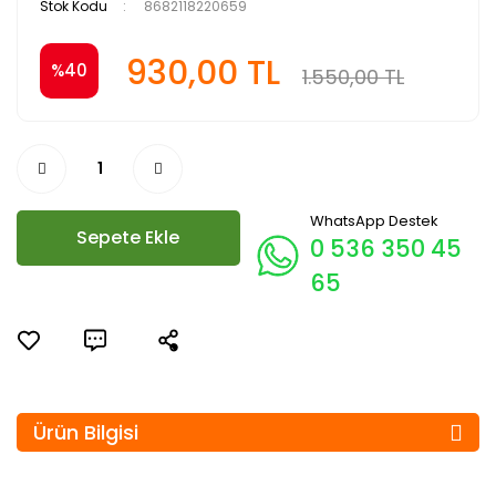
Stok Kodu
8682118220659
930,00 TL
%40
1.550,00 TL
WhatsApp Destek
Sepete Ekle
0 536 350 45
65
Ürün Bilgisi