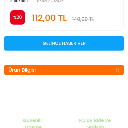
Stok Kodu
8682118202945
112,00 TL
%20
140,00 TL
GELİNCE HABER VER
Ürün Bilgisi
Güvenilir
Kolay İade ve
Ödeme
Değişim