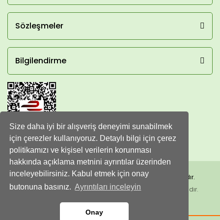
Sözleşmeler
Bilgilendirme
Size daha iyi bir alışveriş deneyimi sunabilmek
için çerezler kullanıyoruz. Detaylı bilgi için çerez
politikamızı ve kişisel verilerin korunması
hakkında açıklama metnini ayrıntılar üzerinden
inceleyebilirsiniz. Kabul etmek için onay
Copyright 2016 - 2023 © Gurmedenal - Her hakkı saklıdır.
butonuna basınız.
Ayrıntıları inceleyin
Kredi kartı bilgileriniz 256bit SSL sertifikası ile korunmaktadır.
Onay